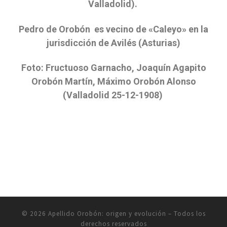
Valladolid).
Pedro de Orobón es vecino de «Caleyo» en la
jurisdicción de Avilés (Asturias)
Foto: Fructuoso Garnacho, Joaquín Agapito
Orobón Martín, Máximo Orobón Alonso
(Valladolid 25-12-1908)
© 2026
Apellido Orobón: origen y evolución
– Todos los
derechos reservados