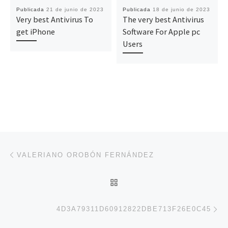
Publicada
21 de junio de 2023
Publicada
18 de junio de 2023
Very best Antivirus To
The very best Antivirus
get iPhone
Software For Apple pc
Users
Navegación de entradas
Entrada anterior
VALERIANO OROBÓN FERNÁNDEZ
VOLVER A LA LISTA DE 
En
4D3A79311D60912822DBE713F26E0C45