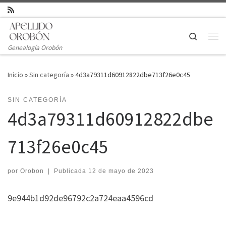
Saltar al contenido
Search
Genealogía Orobón
Inicio
»
Sin categoría
»
4d3a79311d60912822dbe713f26e0c45
SIN CATEGORÍA
4d3a79311d60912822dbe
713f26e0c45
por
Orobon
|
Publicada
12 de mayo de 2023
9e944b1d92de96792c2a724eaa4596cd